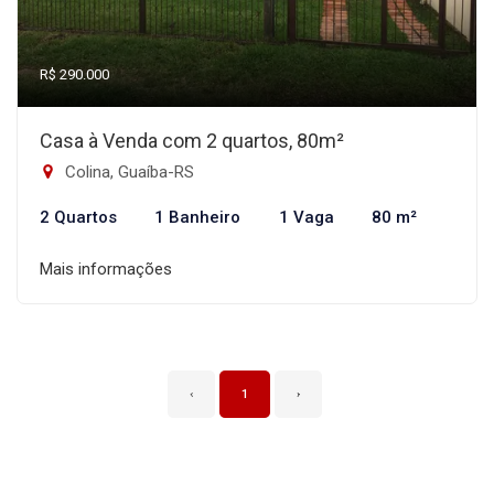
R$ 290.000
Casa à Venda com 2 quartos, 80m²
Colina, Guaíba-RS
2 Quartos
1 Banheiro
1 Vaga
80 m²
Mais informações
‹
1
›