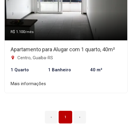
R$ 1.100
/mês
Apartamento para Alugar com 1 quarto, 40m²
Centro, Guaíba-RS
1 Quarto
1 Banheiro
40 m²
Mais informações
‹
1
›