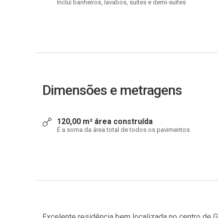
Inclui banheiros, lavabos, suítes e demi-suítes
Dimensões e metragens
120,00 m² área construída
É a soma da área total de todos os pavimentos
Excelente residência bem localizada no centro de 