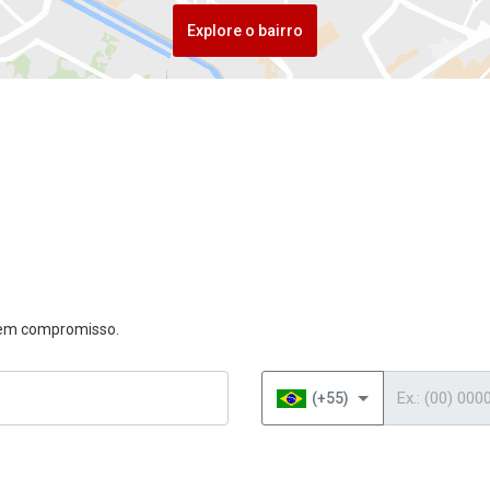
Explore o bairro
 sem compromisso.
Telefone
(+55)