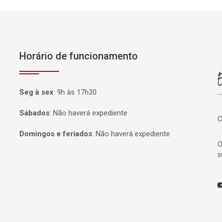
Horário de funcionamento
P
Seg à sex
:
9h às 17h30
Sábados
:
Não haverá expediente
C
Domingos e feriados
:
Não haverá expediente
O
s
Y