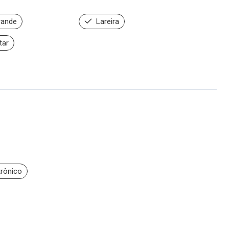
rande
Lareira
tar
trônico