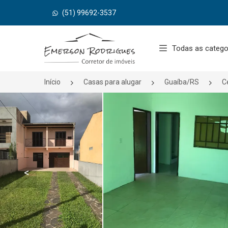
(51) 99692-3537
Página inicial
Todas as catego
Início
Casas para alugar
Guaíba/RS
C
<