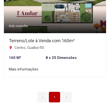
Sob consulta
Terreno/Lote à Venda com 160m²
Centro, Guaíba-RS
160 M²
8 x 20 Dimensões
Mais informações
‹
1
›