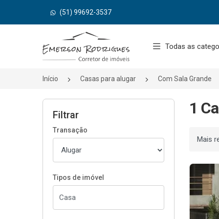
(51) 99692-3537
Página inicial
Todas as catego
Início
Casas para alugar
Com Sala Grande
1 Ca
Filtrar
Transação
Ordenar
Tipos de imóvel