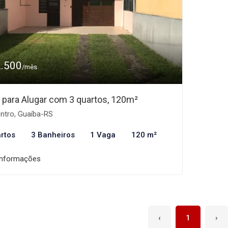
2.500
/mês
 para Alugar com 3 quartos, 120m²
ntro, Guaíba-RS
rtos
3 Banheiros
1 Vaga
120 m²
informações
‹
1
›