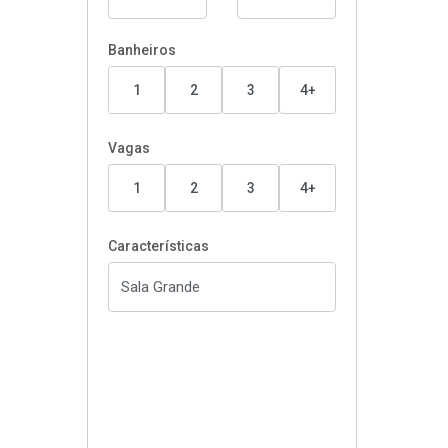
Banheiros
1
2
3
4+
Vagas
1
2
3
4+
Características